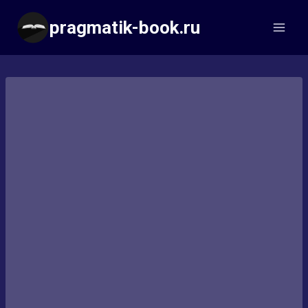
Перейти
pragmatik-book.ru
к
содержимому