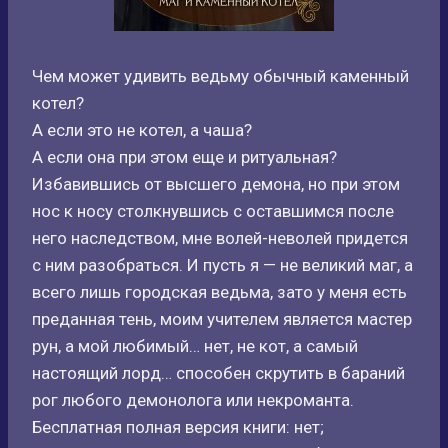
Чем может удивить ведьму обычный каменный
котел?
А если это не котел, а чаша?
А если она при этом еще и ритуальная?
Избавившись от высшего демона, но при этом
нос к носу столкнувшись с оставшимся после
него наследством, мне волей-неволей придется
с ним разобраться. И пусть я — не великий маг, а
всего лишь городская ведьма, зато у меня есть
преданная тень, моим учителем является мастер
рун, а мой любимый… нет, не кот, а самый
настоящий лорд… способен скрутить в бараний
рог любого демонолога или некроманта.
Бесплатная полная версия книги: нет;