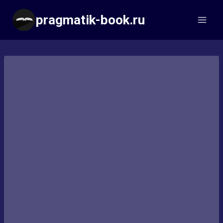
Перейти
pragmatik-book.ru
к
содержимому