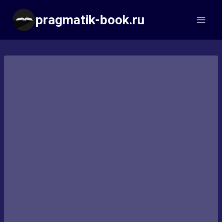
Перейти
pragmatik-book.ru
к
содержимому