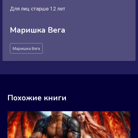
Для лиц старше 12 лет
Маришка Вега
Метки
Маришка Вега
записи:
Похожие книги