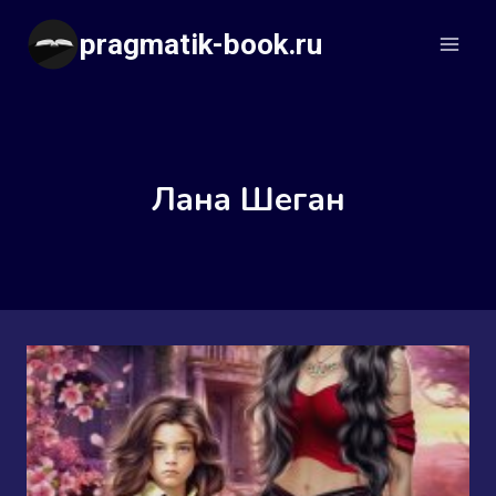
Перейти
pragmatik-book.ru
к
содержимому
Лана Шеган