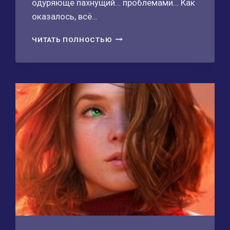
одуряюще пахнущий… проблемами… Как
оказалось, всё…
ЯБЛОНЕВЫЙ
ЧИТАТЬ ПОЛНОСТЬЮ
САД
ДЛЯ
МИСС
ЛИЗЫ