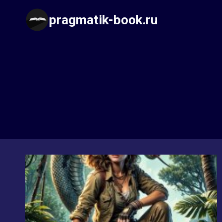
Перейти
pragmatik-book.ru
к
содержимому